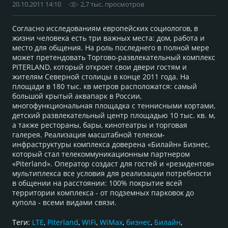
20.10.2011 14:10
2,7 тыс. просмотров
Согласно исследованиям европейских социологов, в
жизни человека есть три важных места: дом, работа и
место для общения. На роль последнего в полной мере
может претендовать Торгово-развлекательный комплекс
PITERLAND, который откроет свои двери гостям и
жителям Северной столицы в конце 2011 года. На
площади в 180 тыс. кв метров расположатся: самый
большой крытый аквапарк в России,
многофункциональная площадка с теннисными кортами,
детский развлекательный центр площадью 10 тыс. кв. м,
а также рестораны, бары, кинотеатры и торговая
галерея. Реализация масштабной телеком-
инфраструктуры комплекса доверена «Билайн» Бизнес,
который стал телекоммуникационным партнером
«Piterland». Оператор создаст для гостей и «резидентов»
мультиплекса все условия для реализации потребности
в общении на расстоянии: 100% покрытие всей
территории комплекса - от подземных парковок до
купола - всеми видами связи.
Теги:
LTE
,
Piterland
,
WiFi
,
WiMax
,
бизнес
,
Билайн
,