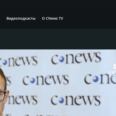
Видеоподкасты
О CNews TV