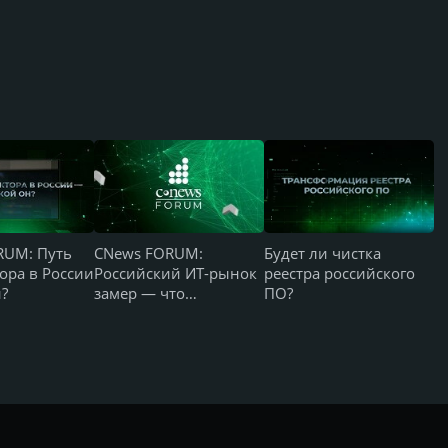
RUM: Путь
CNews FORUM:
Будет ли чистка
ора в России
Российский ИТ-рынок
реестра российского
н?
замер — что
ПО?
происходит и чего все
ждут?