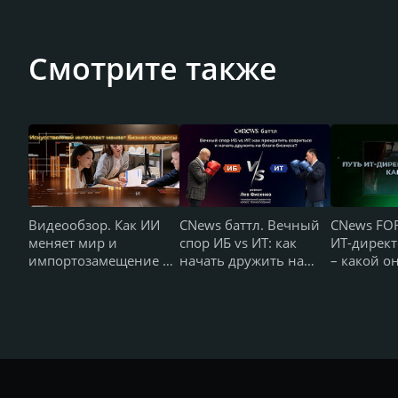
Смотрите также
Видеообзор. Как ИИ
CNews баттл. Вечный
CNews FO
меняет мир и
спор ИБ vs ИТ: как
ИТ-директ
импортозамещение в
начать дружить на
– какой о
России — CNews
благо бизнеса
FORUM Кейсы