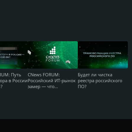
RUM: Путь
CNews FORUM:
Будет ли чистка
ора в России
Российский ИТ-рынок
реестра российского
н?
замер — что
ПО?
происходит и чего все
ждут?