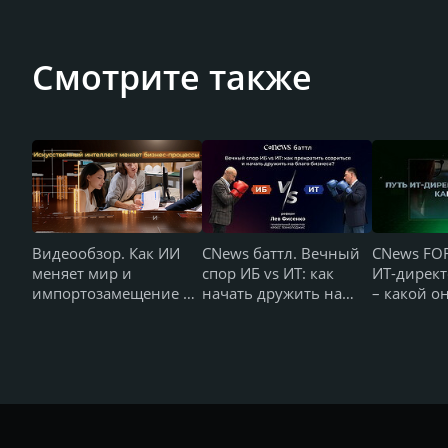
Смотрите также
Видеообзор. Как ИИ
CNews баттл. Вечный
CNews FO
меняет мир и
спор ИБ vs ИТ: как
ИТ-директ
импортозамещение в
начать дружить на
– какой о
России — CNews
благо бизнеса
FORUM Кейсы