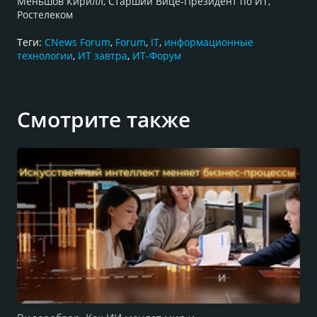
Меньшов Кирилл, Старший Вице-Президент по ИТ,
Ростелеком
Теги:
CNews Forum
,
Forum
,
IT
,
информационные
технологии
,
ИТ завтра
,
ИТ-Форум
Смотрите также