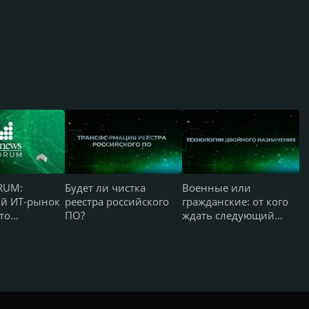
RUM:
Будет ли чистка
Военные или
ий ИТ-рынок
реестра российского
гражданские: от кого
то
ПО?
ждать следующий
т и чего все
технологический
прорыв?