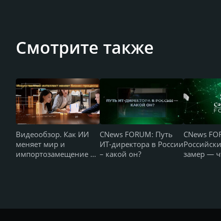
Смотрите также
Видеообзор. Как ИИ
CNews FORUM: Путь
CNews FO
меняет мир и
ИТ-директора в России
Российск
импортозамещение в
– какой он?
замер — ч
России — CNews
происходи
FORUM Кейсы
ждут?