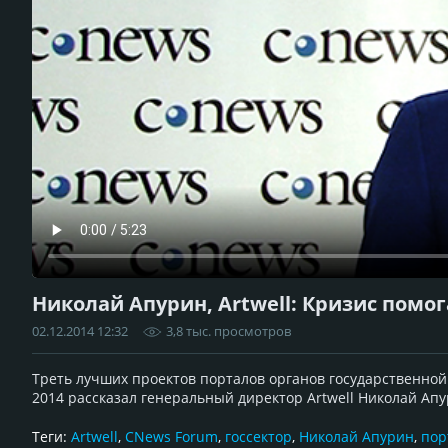
Николай Апурин, Artwell: Кризис помо
02.12.2014 12:32
3,8 тыс. просмотров
Треть лучших проектов порталов органов государственной 
2014 рассказал генеральный директор Artwell Николай Апу
Теги:
Artwell
,
CNews Forum
,
госсектор
,
Николай Апурин
,
пор