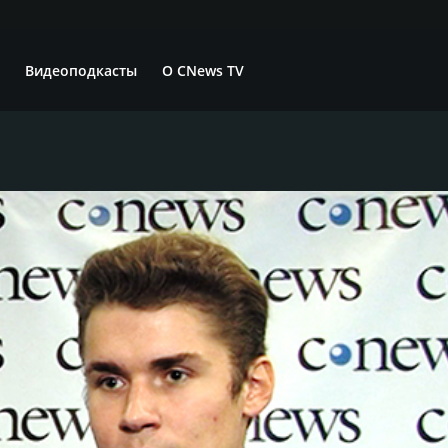
Видеоподкасты
О CNews TV