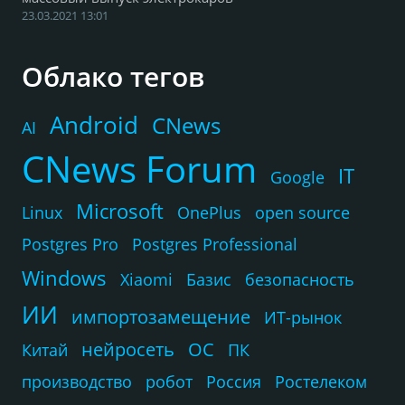
23.03.2021 13:01
Облако тегов
Android
CNews
AI
CNews Forum
IT
Google
Microsoft
Linux
OnePlus
open source
Postgres Pro
Postgres Professional
Windows
Xiaomi
Базис
безопасность
ИИ
импортозамещение
ИТ-рынок
нейросеть
ОС
Китай
ПК
производство
робот
Россия
Ростелеком