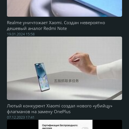
Realme уничтожает Xaomi. Создан невероятно
дешевый аналог Redmi Note
19.01.2024 15:58
Лютый конкурент Xiaomi создал нового «убийцу»
флагманов на замену OnePlus
07.12.2023 17:41