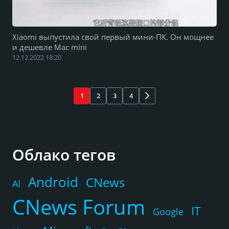
Xiaomi выпустила свой первый мини-ПК. Он мощнее
и дешевле Mac mini
12.12.2022 18:20
1
2
3
4
Облако тегов
Android
CNews
AI
CNews Forum
IT
Google