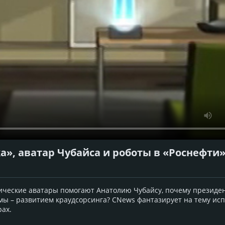
а», аватар Чубайса и роботы в «Роснефти
фические аватары помогают Анатолию Чубайсу, почему президе
умы – развитием краудсорсинга? CNews фантазирует на тему ис
рах.