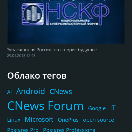
Экзафлопная Россия: кто творит будущее
29.01.2013 12:43
Облако тегов
Android
CNews
AI
CNews Forum
IT
Google
Microsoft
Linux
OnePlus
open source
Postgres Pro
Postgres Professional