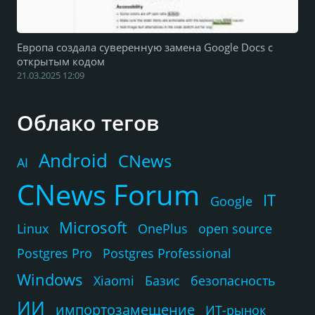
Европа создала суверенную замена Google Docs с
открытым кодом
21.03.2025 12:09
Облако тегов
Android
CNews
AI
CNews Forum
IT
Google
Microsoft
Linux
OnePlus
open source
Postgres Pro
Postgres Professional
Windows
Xiaomi
Базис
безопасность
ИИ
импортозамещение
ИТ-рынок