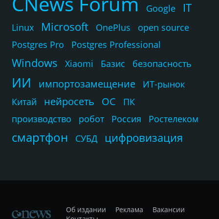
CNews Forum
IT
Google
Microsoft
Linux
OnePlus
open source
Postgres Pro
Postgres Professional
Windows
Xiaomi
Базис
безопасность
ИИ
импортозамещение
ИТ-рынок
нейросеть
ОС
Китай
ПК
производство
робот
Россия
Ростелеком
смартфон
цифровизация
СУБД
Об издании
Реклама
Вакансии
Контакты