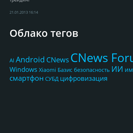
21.01.2013 16:14
Облако тегов
CNews Fo
Android
CNews
AI
ИИ
Windows
им
Xiaomi
Базис
безопасность
смартфон
цифровизация
СУБД