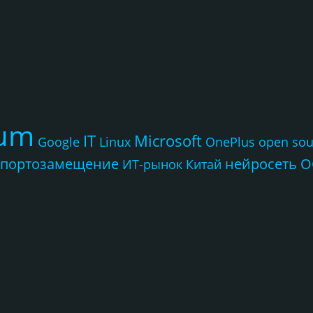
rum
IT
Microsoft
Google
Linux
OnePlus
open sou
портозамещение
нейросеть
О
ИТ-рынок
Китай