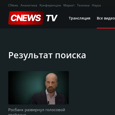
CNews
Аналитика
Конференции
Маркет
Техника
Наука
Трансляция
Все видео
Результат поиска
Росбанк развернул голосовой
трейдинг