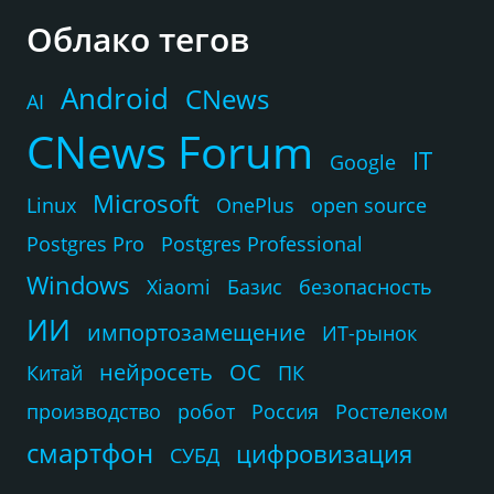
Облако тегов
Android
CNews
AI
CNews Forum
IT
Google
Microsoft
Linux
OnePlus
open source
Postgres Pro
Postgres Professional
Windows
Xiaomi
Базис
безопасность
ИИ
импортозамещение
ИТ-рынок
нейросеть
ОС
Китай
ПК
производство
робот
Россия
Ростелеком
смартфон
цифровизация
СУБД