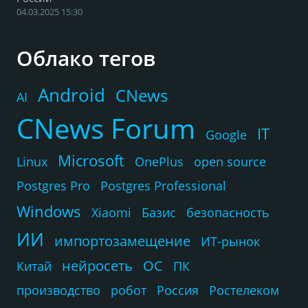
04.03.2025 15:30
Облако тегов
Android
CNews
AI
CNews Forum
IT
Google
Microsoft
Linux
OnePlus
open source
Postgres Pro
Postgres Professional
Windows
Xiaomi
Базис
безопасность
ИИ
импортозамещение
ИТ-рынок
нейросеть
ОС
Китай
ПК
производство
робот
Россия
Ростелеком