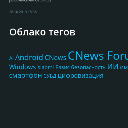
28.10.2019 15:36
Облако тегов
CNews Fo
Android
CNews
AI
ИИ
Windows
им
Xiaomi
Базис
безопасность
смартфон
цифровизация
СУБД