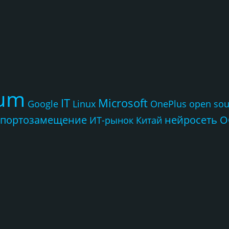
rum
IT
Microsoft
Google
Linux
OnePlus
open sou
портозамещение
нейросеть
О
ИТ-рынок
Китай