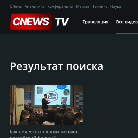
CNews
Аналитика
Конференции
Маркет
Техника
Наука
Трансляция
Все видео
Результат поиска
Как видеотехнологии меняют
российский бизнес?