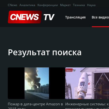
CNews
Аналитика
Конференции
Маркет
Техника
Наука
Трансляция
Все видео
Результат поиска
Пожар в дата-центре Amazon в
Инженерные системы: 
2015 году
текущие вызовы рынка