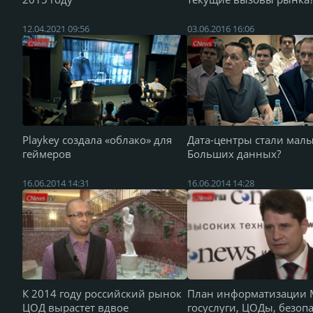
12.04.2021 09:56
03.06.2016 16:06
Playkey создала «облако» для
Дата-центры стали малы
геймеров
Больших данных?
16.06.2014 14:31
16.06.2014 14:28
К 2014 году российский рынок
План информатизации 
ЦОД вырастет вдвое
госуслуги, ЦОДы, безоп