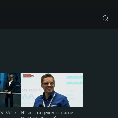
ОД SAP в
ИТ-инфраструктура: как не
упустить главное?