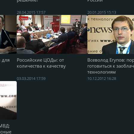
28.04.2015 17:57
20.01.2015 15:13
 для
Российские ЦОДы: от
Всеволод Егупов: по
количества к качеству
готовиться к заобл
технологиям
03.03.2014 17:59
10.12.2012 16:28
МВД:
асные