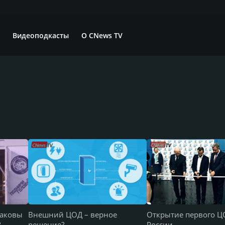
Видеоподкасты
О CNews TV
каковы
Внешний ЦОД – верное
Открытие первого Ц
?
решение?
России