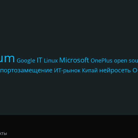
rum
IT
Microsoft
Google
Linux
OnePlus
open sou
портозамещение
нейросеть
О
ИТ-рынок
Китай
кты