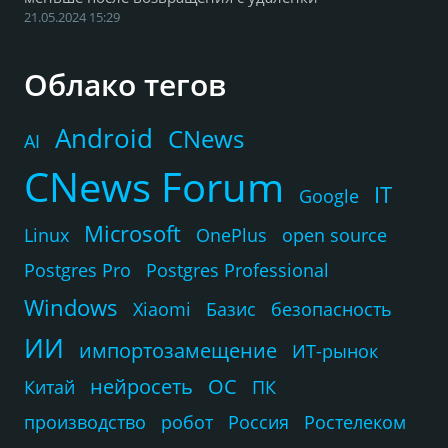
21.05.2024 15:29
Облако тегов
Android
CNews
AI
CNews Forum
IT
Google
Microsoft
Linux
OnePlus
open source
Postgres Pro
Postgres Professional
Windows
Xiaomi
Базис
безопасность
ИИ
импортозамещение
ИТ-рынок
нейросеть
ОС
Китай
ПК
производство
робот
Россия
Ростелеком