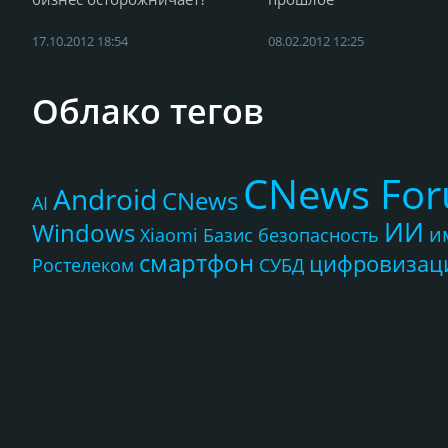
17.10.2012 18:54
08.02.2012 12:25
Облако тегов
CNews Fo
Android
CNews
AI
ИИ
Windows
и
Xiaomi
Базис
безопасность
смартфон
цифровизац
Ростелеком
СУБД