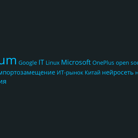
rum
IT
Microsoft
Google
Linux
OnePlus
open so
мпортозамещение
нейросеть
ИТ-рынок
Китай
ия