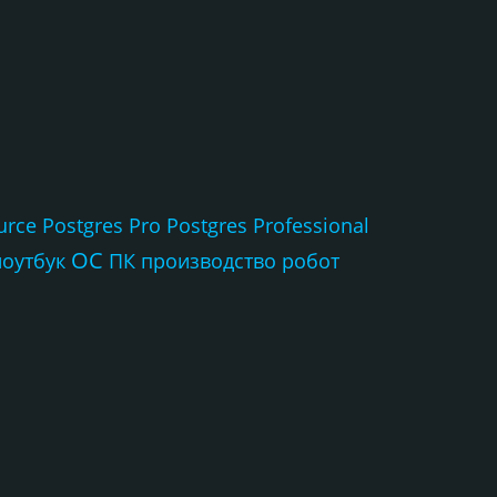
urce
Postgres Pro
Postgres Professional
ОС
ноутбук
ПК
производство
робот