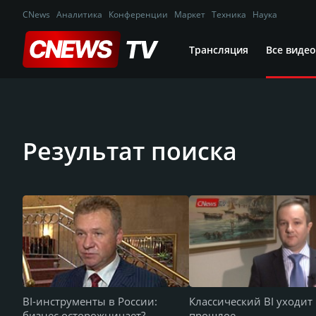
CNews
Аналитика
Конференции
Маркет
Техника
Наука
Трансляция
Все видео
Результат поиска
BI-инструменты в России:
Классический BI уходит
бизнес осторожничает?
прошлое