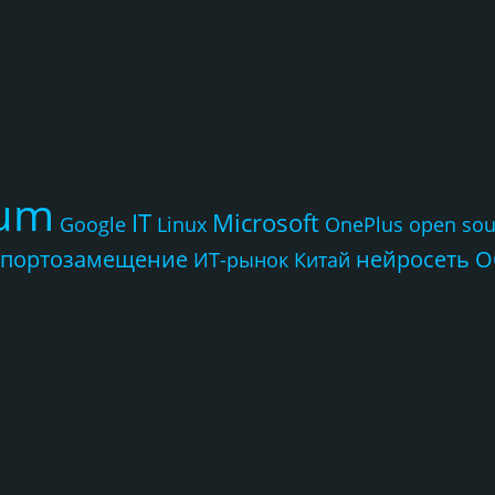
rum
IT
Microsoft
Google
Linux
OnePlus
open sou
портозамещение
нейросеть
О
ИТ-рынок
Китай