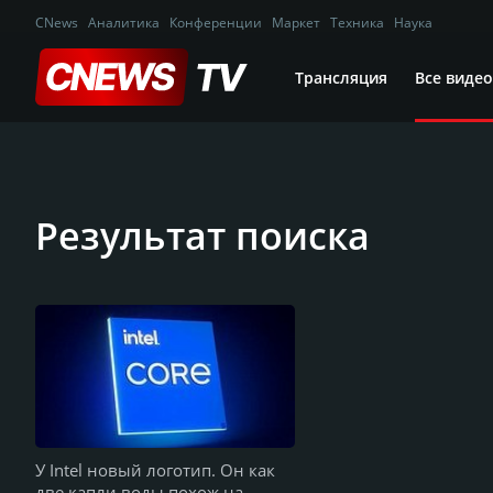
CNews
Аналитика
Конференции
Маркет
Техника
Наука
Трансляция
Все видео
Результат поиска
У Intel новый логотип. Он как
две капли воды похож на