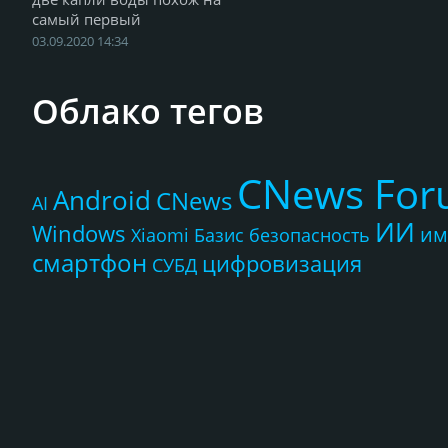
самый первый
03.09.2020 14:34
Облако тегов
CNews Fo
Android
CNews
AI
ИИ
Windows
им
Xiaomi
Базис
безопасность
смартфон
цифровизация
СУБД