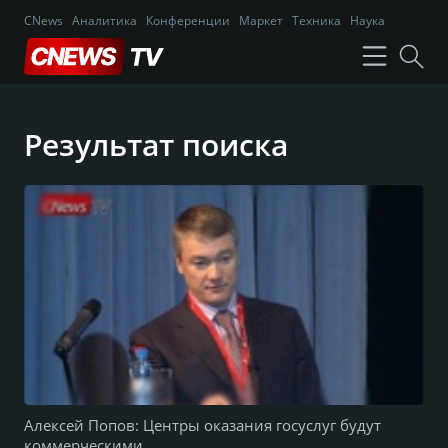
CNews
Аналитика
Конференции
Маркет
Техника
Наука
Результат поиска
Алексей Попов: Центры оказания госуслуг будут
коммерческими