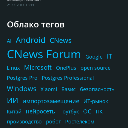
21.11.2011 13:11
Облако тегов
Android
CNews
AI
CNews Forum
IT
Google
Microsoft
Linux
OnePlus
open source
Postgres Pro
Postgres Professional
Windows
Xiaomi
Базис
безопасность
ИИ
импортозамещение
ИТ-рынок
нейросеть
ОС
Китай
ноутбук
ПК
производство
робот
Ростелеком