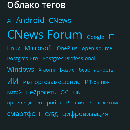
Облако тегов
Android
CNews
AI
CNews Forum
IT
Google
Microsoft
Linux
OnePlus
open source
Postgres Pro
Postgres Professional
Windows
Xiaomi
Базис
безопасность
ИИ
импортозамещение
ИТ-рынок
нейросеть
ОС
Китай
ПК
производство
робот
Россия
Ростелеком
смартфон
цифровизация
СУБД