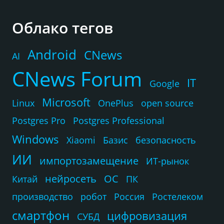
Облако тегов
Android
CNews
AI
CNews Forum
IT
Google
Microsoft
Linux
OnePlus
open source
Postgres Pro
Postgres Professional
Windows
Xiaomi
Базис
безопасность
ИИ
импортозамещение
ИТ-рынок
нейросеть
ОС
Китай
ПК
производство
робот
Россия
Ростелеком
смартфон
цифровизация
СУБД