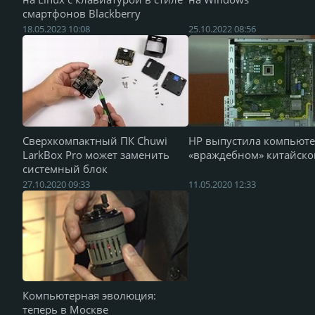
смартфонов Blackberry
18.05.2023 10:08
25.10.2022 08:56
Сверхкомпактный ПК Chuwi
HP выпустила компьюте
LarkBox Pro может заменить
«враждебном» китайско
системный блок
27.10.2020 09:33
11.05.2020 12:33
Компьютерная эволюция:
теперь в Москве