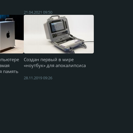
21.04.2021 09:50
мпьютере
Создан первый в мире
самая
«ноутбук» для апокалипсиса
я память
28.11.2019 09:26