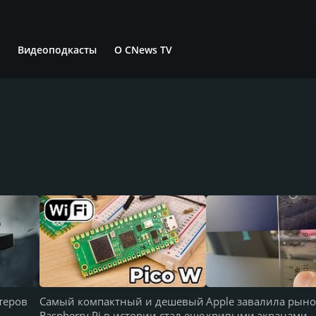
Видеоподкасты
О CNews TV
теров
Самый компактный и дешевый
Apple завалила рыно
Raspberry Pi в истории стал еще
кривыми экранами