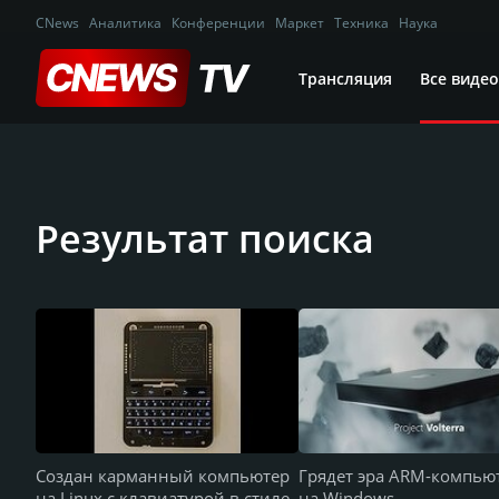
CNews
Аналитика
Конференции
Маркет
Техника
Наука
Трансляция
Все видео
Результат поиска
Создан карманный компьютер
Грядет эра ARM-компью
на Linux с клавиатурой в стиле
на Windows