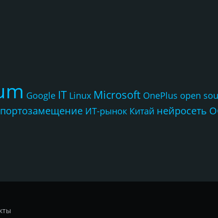
rum
IT
Microsoft
Google
Linux
OnePlus
open sou
портозамещение
нейросеть
О
ИТ-рынок
Китай
кты