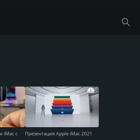
к iMac с
Презентация Apple iMac 2021