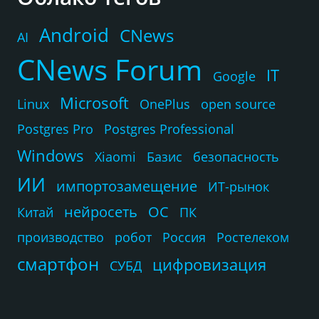
Android
CNews
AI
CNews Forum
IT
Google
Microsoft
Linux
OnePlus
open source
Postgres Pro
Postgres Professional
Windows
Xiaomi
Базис
безопасность
ИИ
импортозамещение
ИТ-рынок
нейросеть
ОС
Китай
ПК
производство
робот
Россия
Ростелеком
смартфон
цифровизация
СУБД