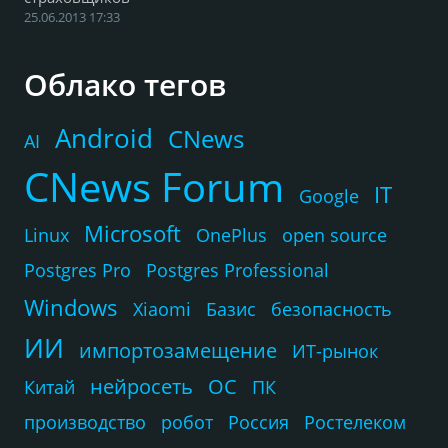
25.06.2013 17:33
Облако тегов
Android
CNews
AI
CNews Forum
IT
Google
Microsoft
Linux
OnePlus
open source
Postgres Pro
Postgres Professional
Windows
Xiaomi
Базис
безопасность
ИИ
импортозамещение
ИТ-рынок
нейросеть
ОС
Китай
ПК
производство
робот
Россия
Ростелеком