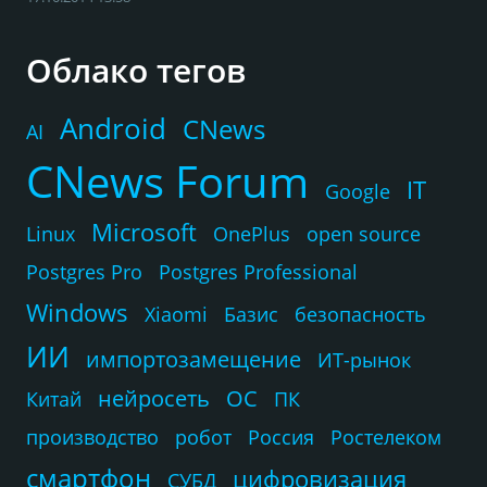
Облако тегов
Android
CNews
AI
CNews Forum
IT
Google
Microsoft
Linux
OnePlus
open source
Postgres Pro
Postgres Professional
Windows
Xiaomi
Базис
безопасность
ИИ
импортозамещение
ИТ-рынок
нейросеть
ОС
Китай
ПК
производство
робот
Россия
Ростелеком
смартфон
цифровизация
СУБД