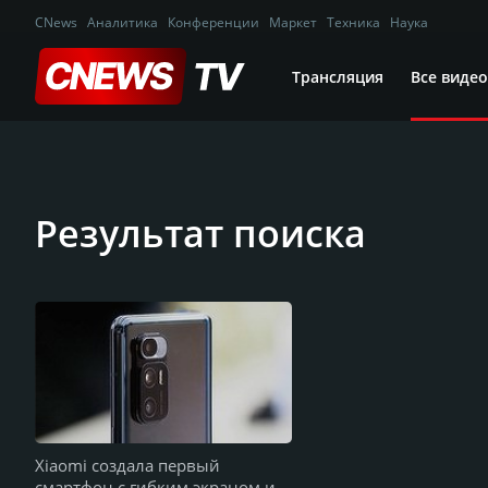
CNews
Аналитика
Конференции
Маркет
Техника
Наука
Трансляция
Все видео
Результат поиска
Xiaomi создала первый
смартфон с гибким экраном и