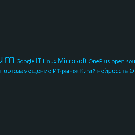
rum
IT
Microsoft
Google
Linux
OnePlus
open sou
портозамещение
нейросеть
О
ИТ-рынок
Китай