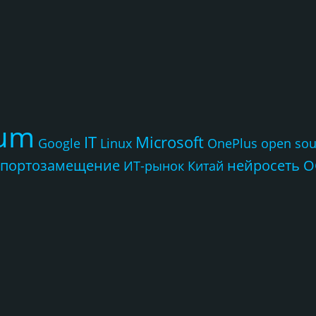
rum
IT
Microsoft
Google
Linux
OnePlus
open sou
портозамещение
нейросеть
О
ИТ-рынок
Китай