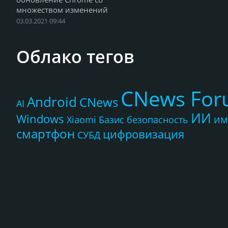
множеством изменений
03.03.2021 09:44
Облако тегов
CNews Fo
Android
CNews
AI
ИИ
Windows
им
Xiaomi
Базис
безопасность
смартфон
цифровизация
СУБД