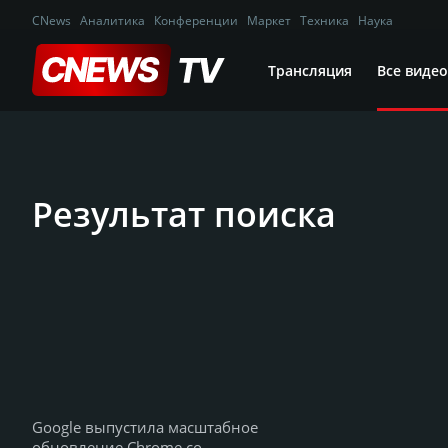
CNews
Аналитика
Конференции
Маркет
Техника
Наука
Трансляция
Все видео
Результат поиска
Google выпустила масштабное
обновление Chrome со