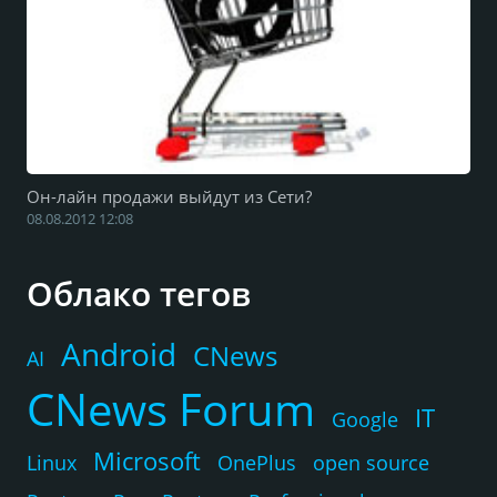
Он-лайн продажи выйдут из Сети?
08.08.2012 12:08
Облако тегов
Android
CNews
AI
CNews Forum
IT
Google
Microsoft
Linux
OnePlus
open source