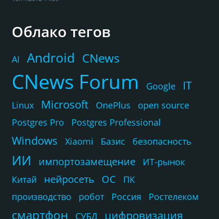
Облако тегов
Android
CNews
AI
CNews Forum
IT
Google
Microsoft
Linux
OnePlus
open source
Postgres Pro
Postgres Professional
Windows
Xiaomi
Базис
безопасность
ИИ
импортозамещение
ИТ-рынок
нейросеть
ОС
Китай
ПК
производство
робот
Россия
Ростелеком
смартфон
цифровизация
СУБД