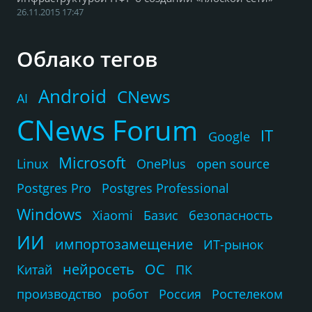
26.11.2015 17:47
Облако тегов
Android
CNews
AI
CNews Forum
IT
Google
Microsoft
Linux
OnePlus
open source
Postgres Pro
Postgres Professional
Windows
Xiaomi
Базис
безопасность
ИИ
импортозамещение
ИТ-рынок
нейросеть
ОС
Китай
ПК
производство
робот
Россия
Ростелеком