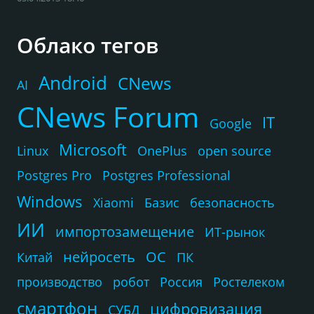
Облако тегов
Android
CNews
AI
CNews Forum
IT
Google
Microsoft
Linux
OnePlus
open source
Postgres Pro
Postgres Professional
Windows
Xiaomi
Базис
безопасность
ИИ
импортозамещение
ИТ-рынок
нейросеть
ОС
Китай
ПК
производство
робот
Россия
Ростелеком
смартфон
цифровизация
СУБД