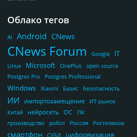
Облако тегов
Android
CNews
AI
CNews Forum
IT
Google
Microsoft
Linux
OnePlus
open source
Postgres Pro
Postgres Professional
Windows
Xiaomi
Базис
безопасность
ИИ
импортозамещение
ИТ-рынок
нейросеть
ОС
Китай
ПК
производство
робот
Россия
Ростелеком
смартфон
цифровизация
СУБД