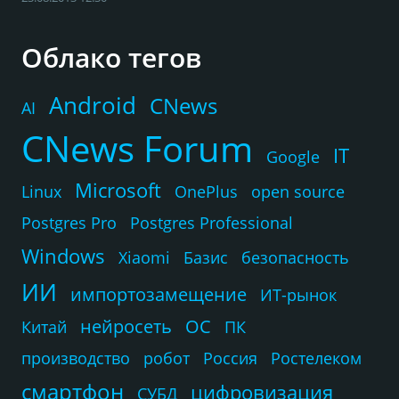
Облако тегов
Android
CNews
AI
CNews Forum
IT
Google
Microsoft
Linux
OnePlus
open source
Postgres Pro
Postgres Professional
Windows
Xiaomi
Базис
безопасность
ИИ
импортозамещение
ИТ-рынок
нейросеть
ОС
Китай
ПК
производство
робот
Россия
Ростелеком
смартфон
цифровизация
СУБД