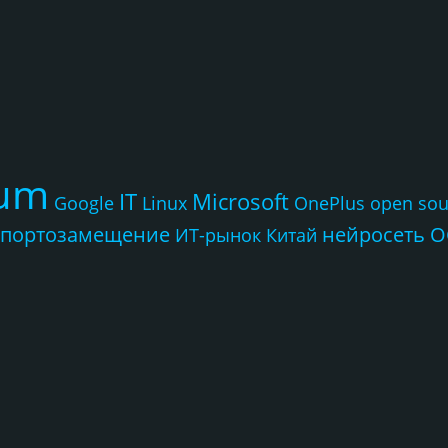
rum
IT
Microsoft
Google
Linux
OnePlus
open sou
портозамещение
нейросеть
О
ИТ-рынок
Китай