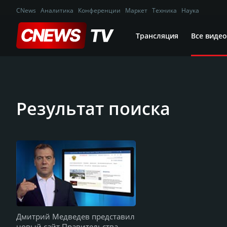
CNews
Аналитика
Конференции
Маркет
Техника
Наука
Трансляция
Все видео
Результат поиска
Дмитрий Медведев представил
новый сайт Правительства