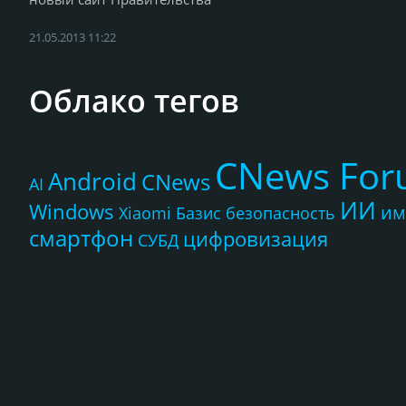
21.05.2013 11:22
Облако тегов
CNews Fo
Android
CNews
AI
ИИ
Windows
им
Xiaomi
Базис
безопасность
смартфон
цифровизация
СУБД