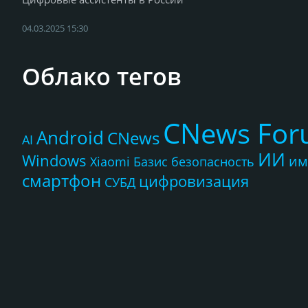
04.03.2025 15:30
Облако тегов
CNews Fo
Android
CNews
AI
ИИ
Windows
им
Xiaomi
Базис
безопасность
смартфон
цифровизация
СУБД