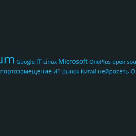
rum
IT
Microsoft
Google
Linux
OnePlus
open sou
портозамещение
нейросеть
О
ИТ-рынок
Китай