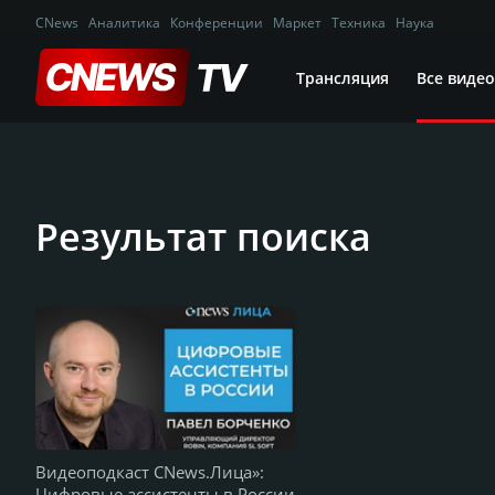
CNews
Аналитика
Конференции
Маркет
Техника
Наука
Трансляция
Все видео
Результат поиска
Видеоподкаст CNews.Лица»:
Цифровые ассистенты в России