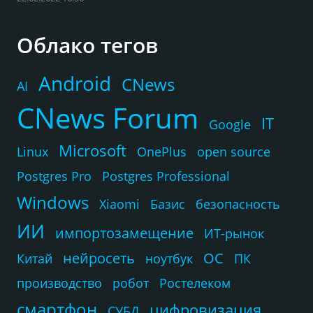
Облако тегов
Android
CNews
AI
CNews Forum
IT
Google
Microsoft
Linux
OnePlus
open source
Postgres Pro
Postgres Professional
Windows
Xiaomi
Базис
безопасность
ИИ
импортозамещение
ИТ-рынок
нейросеть
ОС
Китай
ноутбук
ПК
производство
робот
Ростелеком
смартфон
цифровизация
СУБД