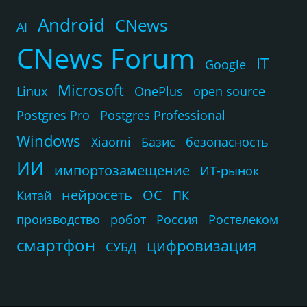
Android
CNews
AI
CNews Forum
IT
Google
Microsoft
Linux
OnePlus
open source
Postgres Pro
Postgres Professional
Windows
Xiaomi
Базис
безопасность
ИИ
импортозамещение
ИТ-рынок
нейросеть
ОС
Китай
ПК
производство
робот
Россия
Ростелеком
смартфон
цифровизация
СУБД