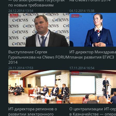
по новым требованиям
24.12.2014 13:54
04.12.2014 15:38
Выступление Сергея
ИТ-директор Минздрава
Гуральникова на CNews FORUM
планах развития ЕГИСЗ
2014
28.11.2014 17:53
17.11.2014 16:54
ИТ-директора регионов о
О централизации ИТ-се
развитии электронного
в Казначействе — опера