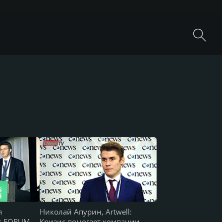
я
Николай Апурин, Artwell:
ws FORUM
Кризис помогает компании