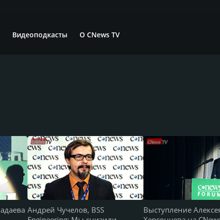
Видеоподкасты
О CNews TV
адаева
Андрей Чучелов, BSS
Выступление Алексе
Engineering: Мы снизили
Херсонцева на CNe