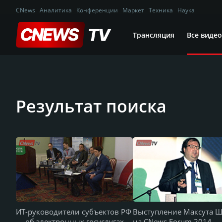
CNews
Аналитика
Конференции
Маркет
Техника
Наука
Трансляция
Все видео
Результат поиска
ИТ-руководители субъектов РФ
Выступление Максута Ш
— об электронных госуслугах
на CNews Forum 2014