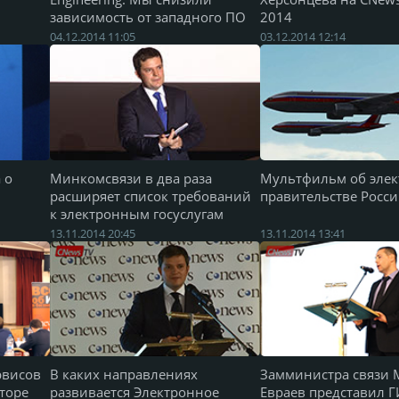
зависимость от западного ПО
2014
04.12.2014 11:05
03.12.2014 12:14
 о
Минкомсвязи в два раза
Мультфильм об эле
расширяет список требований
правительстве Росс
к электронным госуслугам
13.11.2014 20:45
13.11.2014 13:41
рвисов
В каких направлениях
Замминистра связи 
торе
развивается Электронное
Евраев представил 