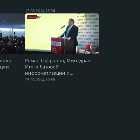
13.08.2014 16:34
авило
Роман Сафронов, Минздрав:
ации
Итоги базовой
информатизации и
перспективы
25.03.2014 10:58