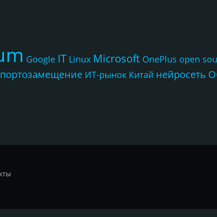
rum
IT
Microsoft
Google
Linux
OnePlus
open sou
портозамещение
нейросеть
О
ИТ-рынок
Китай
кты