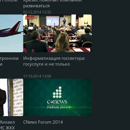
развиваться
02.12.2014 12:32
ктронном
Информатизация госсектора:
ии
госуслуги и не только
17.10.2014 13:58
Михаил
CNews Forum 2014
ГИС ЖКХ