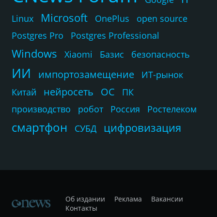
Microsoft
Linux
OnePlus
open source
Postgres Pro
Postgres Professional
Windows
Xiaomi
Базис
безопасность
ИИ
импортозамещение
ИТ-рынок
нейросеть
ОС
Китай
ПК
производство
робот
Россия
Ростелеком
смартфон
цифровизация
СУБД
Об издании
Реклама
Вакансии
Контакты