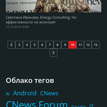
Светлана Иванова, Energy Consulting: На
эффективности не экономят
10.12.2014 16:09
3
4
5
6
7
8
9
10
11
12
13
Облако тегов
Android
CNews
AI
CNews Forum
IT
Google