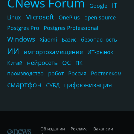
CNews Forum
IT
Google
Microsoft
Linux
OnePlus
open source
Postgres Pro
Postgres Professional
Windows
Xiaomi
Базис
безопасность
ИИ
импортозамещение
ИТ-рынок
нейросеть
ОС
Китай
ПК
производство
робот
Россия
Ростелеком
смартфон
цифровизация
СУБД
Об издании
Реклама
Вакансии