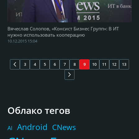
Вячеслав Солопов, «Консист Бизнес Групп»: В ИТ
нужно использовать кооперацию
10.12.2015 15:04
3
4
5
6
7
8
9
10
11
12
13
Облако тегов
Android
CNews
AI