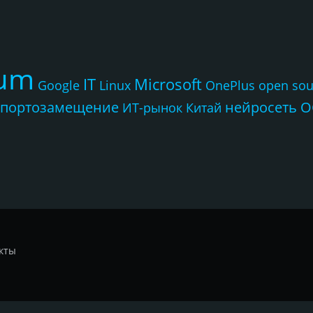
rum
IT
Microsoft
Google
Linux
OnePlus
open sou
портозамещение
нейросеть
О
ИТ-рынок
Китай
кты