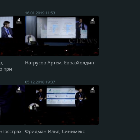
16.01.2019 11:53
в,
Натрусов Артем, ЕвразХолдинг
р при
05.12.2018 19:37
нгосстрах
Фридман Илья, Синимекс