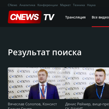
CNews
Аналитика
Конференции
Маркет
Техника
Наука
Трансляция
Все видео
Результат поиска
Вячеслав Солопов, Консист
Денис Реймер, вице-пр
Бизнес Групп
ГК ЛАНИТ